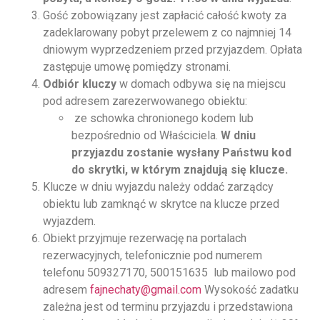
Gość zobowiązany jest zapłacić całość kwoty za
zadeklarowany pobyt przelewem z co najmniej 14
dniowym wyprzedzeniem przed przyjazdem. Opłata
zastępuje umowę pomiędzy stronami.
Odbiór kluczy
w domach odbywa się na miejscu
pod adresem zarezerwowanego obiektu:
ze schowka chronionego kodem lub
bezpośrednio od Właściciela.
W dniu
przyjazdu zostanie wysłany Państwu kod
do skrytki, w którym znajdują się klucze.
Klucze w dniu wyjazdu należy oddać zarządcy
obiektu lub zamknąć w skrytce na klucze przed
wyjazdem.
Obiekt przyjmuje rezerwację na portalach
rezerwacyjnych, telefonicznie pod numerem
telefonu 509327170, 500151635
lub mailowo pod
adresem
fajnechaty@gmail.com
Wysokość zadatku
zależna jest od terminu przyjazdu i przedstawiona